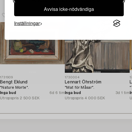
Andra har även tittat på
Avvisa icke-nödvändiga
Inställningar
1731909
1730004
1
Bengt Eklund
Lennart Öhrström
L
"Nature Morte".
"Mat för Måsar".
"
Inga bud
6d 6 tim
Inga bud
3d 1 tim
I
Utropspris
2 500 SEK
Utropspris
4 000 SEK
U