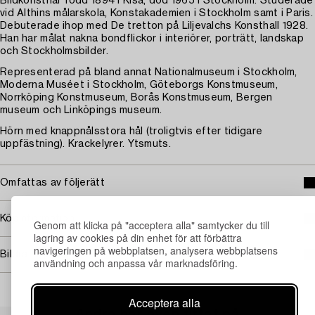
Bildkonstnär född 1894 i Kisa, död 1965 i Stockholm. Studerade
vid Althins målarskola, Konstakademien i Stockholm samt i Paris.
Debuterade ihop med De tretton på Liljevalchs Konsthall 1928.
Han har målat nakna bondflickor i interiörer, porträtt, landskap
och Stockholmsbilder.
Representerad på bland annat Nationalmuseum i Stockholm,
Moderna Muséet i Stockholm, Göteborgs Konstmuseum,
Norrköping Konstmuseum, Borås Konstmuseum, Bergen
museum och Linköpings museum.
Hörn med knappnålsstora hål (troligtvis efter tidigare
uppfästning). Krackelyrer. Ytsmuts.
Omfattas av följerätt
Köpinformation
Genom att klicka på "acceptera alla" samtycker du till
lagring av cookies på din enhet för att förbättra
navigeringen på webbplatsen, analysera webbplatsens
Bildrättigheter
användning och anpassa vår marknadsföring.
Acceptera alla