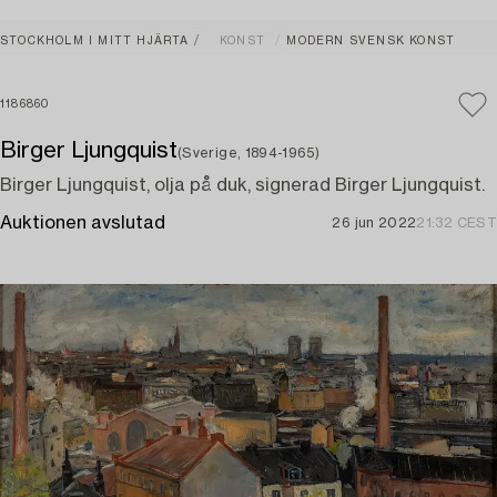
STOCKHOLM I MITT HJÄRTA
KONST
MODERN SVENSK KONST
1186860
Birger Ljungquist
(Sverige, 1894-1965)
Birger Ljungquist, olja på duk, signerad Birger Ljungquist.
Auktionen avslutad
26 jun 2022
21:32 CEST