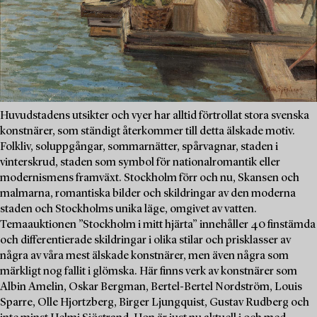
Huvudstadens utsikter och vyer har alltid förtrollat stora svenska
konstnärer, som ständigt återkommer till detta älskade motiv.
Folkliv, soluppgångar, sommarnätter, spårvagnar, staden i
vinterskrud, staden som symbol för nationalromantik eller
modernismens framväxt. Stockholm förr och nu, Skansen och
malmarna, romantiska bilder och skildringar av den moderna
staden och Stockholms unika läge, omgivet av vatten.
Temaauktionen ”Stockholm i mitt hjärta” innehåller 40 finstämda
och differentierade skildringar i olika stilar och prisklasser av
några av våra mest älskade konstnärer, men även några som
märkligt nog fallit i glömska. Här finns verk av konstnärer som
Albin Amelin, Oskar Bergman, Bertel-Bertel Nordström, Louis
Sparre, Olle Hjortzberg, Birger Ljungquist, Gustav Rudberg och