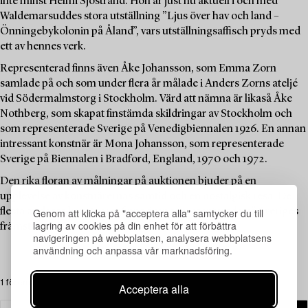
inte minst Helmi Sjöstrand. Hon är just nu aktuell i och med
Waldemarsuddes stora utställning ”Ljus över hav och land –
Önningebykolonin på Åland”, vars utställningsaffisch pryds med
ett av hennes verk.
Representerad finns även Åke Johansson, som Emma Zorn
samlade på och som under flera år målade i Anders Zorns ateljé
vid Södermalmstorg i Stockholm. Värd att nämna är likaså Åke
Nothberg, som skapat finstämda skildringar av Stockholm och
som representerade Sverige på Venedigbiennalen 1926. En annan
intressant konstnär är Mona Johansson, som representerade
Sverige på Biennalen i Bradford, England, 1970 och 1972.
Den rika floran av målningar på auktionen bjuder på en
upplevelse av konstnärernas samtid och en nostalgisk resa. De
flesta av dessa konstnärer finns även representerade på Sveriges
Genom att klicka på "acceptera alla" samtycker du till
lagring av cookies på din enhet för att förbättra
främsta museer.
navigeringen på webbplatsen, analysera webbplatsens
användning och anpassa vår marknadsföring.
1 föremål
Acceptera alla