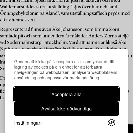
inte minst Helmi Sjöstrand. Hon är just nu aktuell i och med
Waldemarsuddes stora utställning ”Ljus över hav och land –
Önningebykolonin på Åland”, vars utställningsaffisch pryds med
ett av hennes verk.
Representerad finns även Åke Johansson, som Emma Zorn
samlade på och som under flera år målade i Anders Zorns ateljé
vid Södermalmstorg i Stockholm. Värd att nämna är likaså Åke
Nothberg, som skapat finstämda skildringar av Stockholm och
som representerade Sverige på Venedigbiennalen 1926. En annan
Genom att klicka på "acceptera alla" samtycker du till
intressant konstnär är Mona Johansson, som representerade
lagring av cookies på din enhet för att förbättra
Sverige på Biennalen i Bradford, England, 1970 och 1972.
navigeringen på webbplatsen, analysera webbplatsens
användning och anpassa vår marknadsföring.
Den rika floran av målningar på auktionen bjuder på en
upplevelse av konstnärernas samtid och en nostalgisk resa. De
flesta av dessa konstnärer finns även representerade på Sveriges
Acceptera alla
främsta museer.
Avvisa icke-nödvändiga
Inställningar