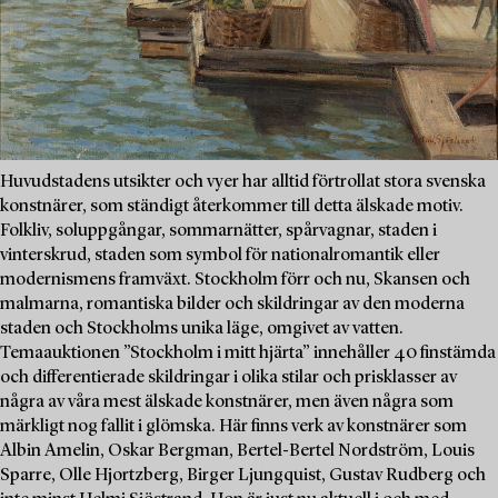
Huvudstadens utsikter och vyer har alltid förtrollat stora svenska
konstnärer, som ständigt återkommer till detta älskade motiv.
Folkliv, soluppgångar, sommarnätter, spårvagnar, staden i
vinterskrud, staden som symbol för nationalromantik eller
modernismens framväxt. Stockholm förr och nu, Skansen och
malmarna, romantiska bilder och skildringar av den moderna
staden och Stockholms unika läge, omgivet av vatten.
Temaauktionen ”Stockholm i mitt hjärta” innehåller 40 finstämda
och differentierade skildringar i olika stilar och prisklasser av
några av våra mest älskade konstnärer, men även några som
märkligt nog fallit i glömska. Här finns verk av konstnärer som
Albin Amelin, Oskar Bergman, Bertel-Bertel Nordström, Louis
Sparre, Olle Hjortzberg, Birger Ljungquist, Gustav Rudberg och