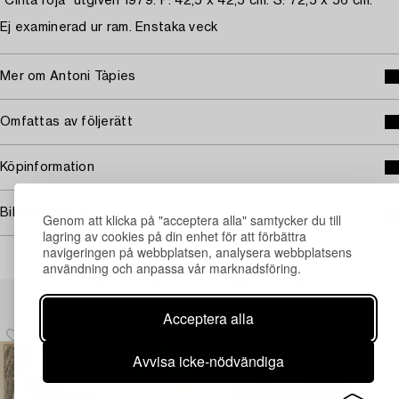
"Cinta roja" utgiven 1979. P: 42,5 x 42,5 cm. S: 72,5 x 56 cm.
Ej examinerad ur ram. Enstaka veck
Mer om Antoni Tàpies
Omfattas av följerätt
Köpinformation
Bildrättigheter
Genom att klicka på "acceptera alla" samtycker du till
lagring av cookies på din enhet för att förbättra
navigeringen på webbplatsen, analysera webbplatsens
användning och anpassa vår marknadsföring.
Andra har även tittat på
Acceptera alla
Avvisa icke-nödvändiga