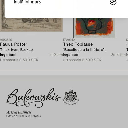
Inställningar
1693625
1729912
1
Paulus Potter
Theo Tobiasse
Tillskriven, Boskap.
"Bucolique à la théière".
"
Inga bud
1d 2 tim
Inga bud
3d 4 tim
I
Utropspris
2 500 SEK
Utropspris
2 500 SEK
U