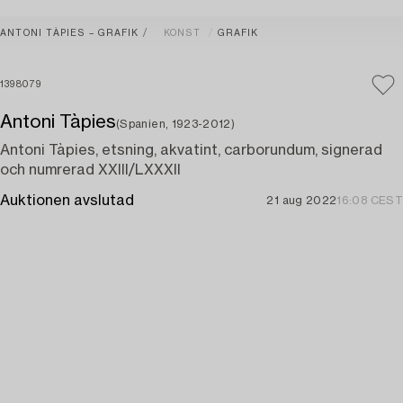
ANTONI TÀPIES – GRAFIK
KONST
GRAFIK
1398079
Antoni Tàpies
(Spanien, 1923-2012)
Antoni Tàpies, etsning, akvatint, carborundum, signerad
och numrerad XXIII/LXXXII
Auktionen avslutad
21 aug 2022
16:08 CEST