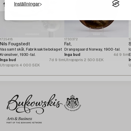
Inställningar
1725418
1730372
1
Nils Fougstedt
Fat,
S
Vas samt skål, Fabriksaktiebolaget
Drangsgaard Norway, 1900-tal.
l
Kronsilver, 1930-tal.
Inga bud
4d 9 tim
E
Inga bud
7d 9 tim
Utropspris
2 500 SEK
I
Utropspris
4 000 SEK
U