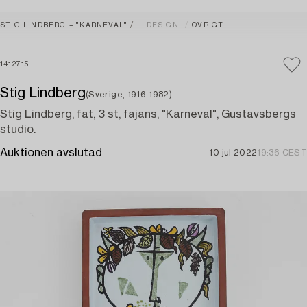
STIG LINDBERG – "KARNEVAL"
DESIGN
ÖVRIGT
1412715
Stig Lindberg
(Sverige, 1916-1982)
Stig Lindberg, fat, 3 st, fajans, "Karneval", Gustavsbergs
studio.
Auktionen avslutad
10 jul 2022
19:36 CEST