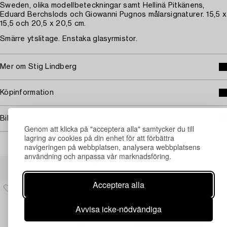
Sweden, olika modellbeteckningar samt Hellinä Pitkänens,
Eduard Berchslods och Giowanni Pugnos målarsignaturer. 15,5 x
15,5 och 20,5 x 20,5 cm.
Smärre ytslitage. Enstaka glasyrmistor.
Mer om Stig Lindberg
Köpinformation
Bildrättigheter
Genom att klicka på "acceptera alla" samtycker du till
lagring av cookies på din enhet för att förbättra
navigeringen på webbplatsen, analysera webbplatsens
användning och anpassa vår marknadsföring.
Andra har även tittat på
Acceptera alla
Avvisa icke-nödvändiga