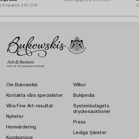
Utropspris
4 000 SEK
A
Utropspris
250 EUR
U
Om Bukowskis
Villkor
Kontakta våra specialister
Bukipedia
Våra Fine Art-resultat
Systembolagets
dryckesauktioner
Nyheter
Press
Hemvärdering
Lediga tjänster
Kundservice