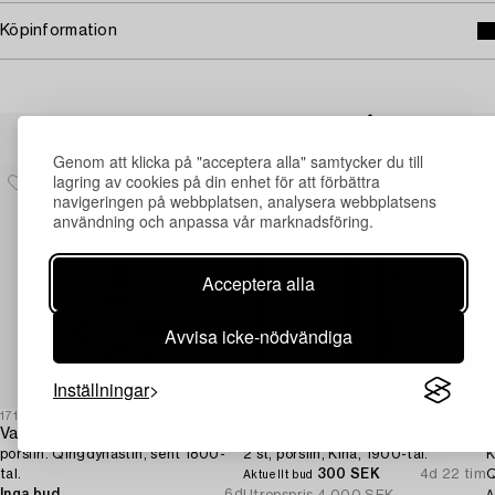
Köpinformation
Andra har även tittat på
Genom att klicka på "acceptera alla" samtycker du till
lagring av cookies på din enhet för att förbättra
navigeringen på webbplatsen, analysera webbplatsens
användning och anpassa vår marknadsföring.
Acceptera alla
Avvisa icke-nödvändiga
Inställningar
1710518
1720506
1
Vas med lock,
Plaketter,
S
porslin. Qingdynastin, sent 1800-
2 st, porslin, Kina, 1900-tal.
K
tal.
300 SEK
4d 22 tim
Q
Aktuellt bud
Inga bud
6d