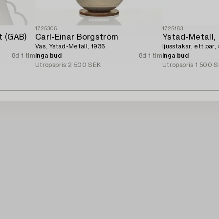
1725305
1725183
t (GAB)
Carl-Einar Borgström
Ystad-Metall,
Vas, Ystad-Metall, 1936.
ljusstakar, ett par,
8d 1 tim
Inga bud
8d 1 tim
Inga bud
Utropspris
2 500 SEK
Utropspris
1 500 