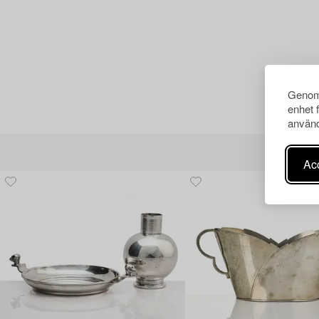
Genom 
enhet 
använd
Acc