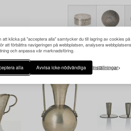
att klicka på "acceptera alla" samtycker du till lagring av cookies på
för att förbättra navigeringen på webbplatsen, analysera webbplatsen
ning och anpassa vår marknadsföring.
Andra har även tittat på
eptera alla
Avvisa icke-nödvändiga
Inställningar