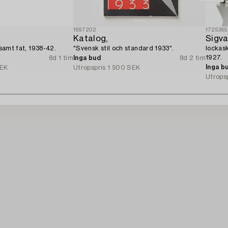
1697202
1725365
Katalog,
Sigva
 samt fat, 1938-42.
"Svensk stil och standard 1933".
lockask
1927.
8d 1 tim
Inga bud
8d 2 tim
Inga b
SEK
Utropspris
1 500 SEK
Utrops