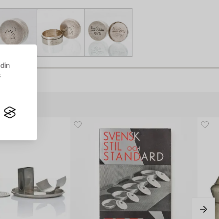
 din
s