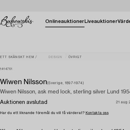
Onlineauktioner
Liveauktioner
Värde
ETT SKÅNSKT HEM
DESIGN
ÖVRIGT
1414761
Wiwen Nilsson
(Sverige, 1897-1974)
Wiwen Nilsson, ask med lock, sterling silver Lund 19
Auktionen avslutad
21 aug
Har du ett liknande föremål du vill få värderat?
Kontakta oss