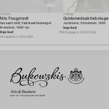
1725418
1725362
Nils Fougstedt
Guldsmedsaktiebolage
Vas samt skål, Fabriksaktiebolaget
Jardiniere, Stockholm, 1933.
Kronsilver, 1930-tal.
Inga bud
Inga bud
8d
Utropspris
3 000 SEK
Utropspris
4 000 SEK