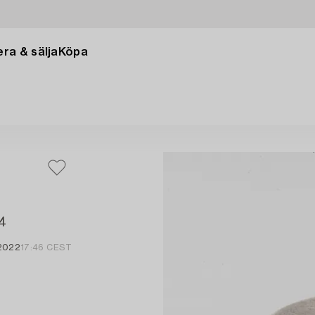
ra & sälja
Köpa
54
 2022
17:46 CEST