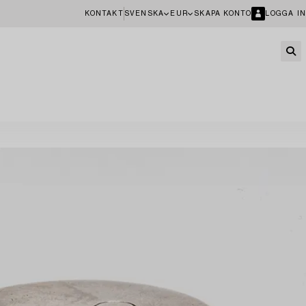
KONTAKT
SVENSKA
EUR
SKAPA KONTO
LOGGA IN