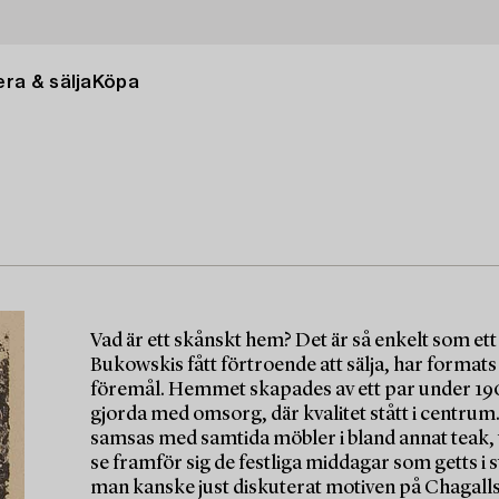
ra & sälja
Köpa
Vad är ett skånskt hem? Det är så enkelt som et
Bukowskis fått förtroende att sälja, har formats
föremål. Hemmet skapades av ett par under 1900
gjorda med omsorg, där kvalitet stått i centrum
samsas med samtida möbler i bland annat teak, v
se framför sig de festliga middagar som getts i s
man kanske just diskuterat motiven på Chagalls