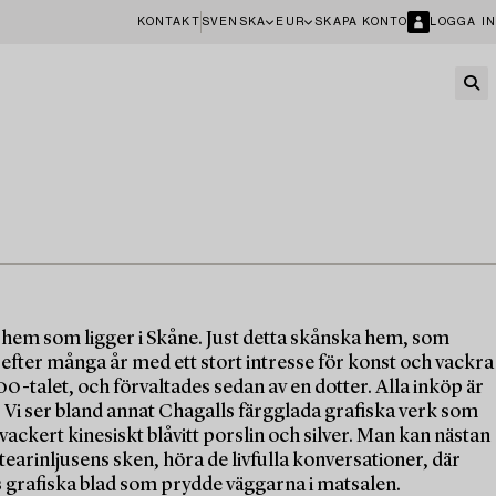
KONTAKT
SVENSKA
EUR
SKAPA KONTO
LOGGA IN
t hem som ligger i Skåne. Just detta skånska hem, som
 efter många år med ett stort intresse för konst och vackra
-talet, och förvaltades sedan av en dotter. Alla inköp är
. Vi ser bland annat Chagalls färgglada grafiska verk som
ackert kinesiskt blåvitt porslin och silver. Man kan nästan
tearinljusens sken, höra de livfulla konversationer, där
 grafiska blad som prydde väggarna i matsalen.