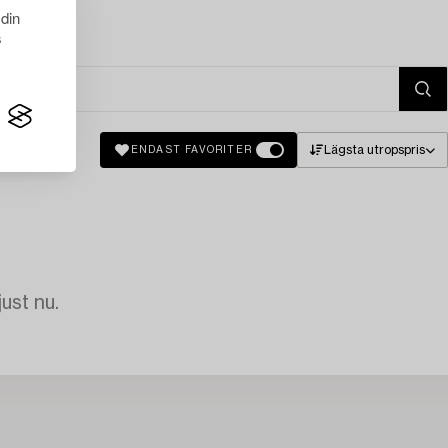
 din
s
Lägsta utropspris
ENDAST FAVORITER
just nu.