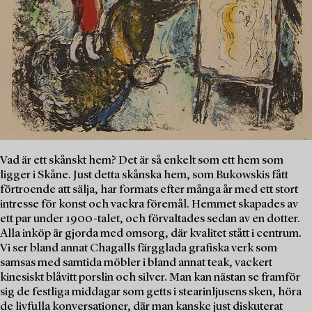
Vad är ett skånskt hem? Det är så enkelt som ett hem som
ligger i Skåne. Just detta skånska hem, som Bukowskis fått
förtroende att sälja, har formats efter många år med ett stort
intresse för konst och vackra föremål. Hemmet skapades av
ett par under 1900-talet, och förvaltades sedan av en dotter.
Alla inköp är gjorda med omsorg, där kvalitet stått i centrum.
Vi ser bland annat Chagalls färgglada grafiska verk som
samsas med samtida möbler i bland annat teak, vackert
kinesiskt blåvitt porslin och silver. Man kan nästan se framför
sig de festliga middagar som getts i stearinljusens sken, höra
de livfulla konversationer, där man kanske just diskuterat