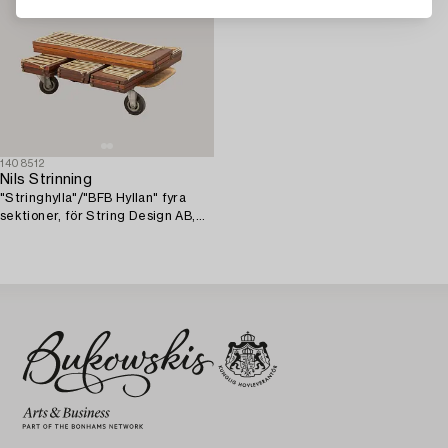
1408512
Nils Strinning
"Stringhylla"/"BFB Hyllan" fyra
sektioner, för String Design AB,
1900-talets mitt.