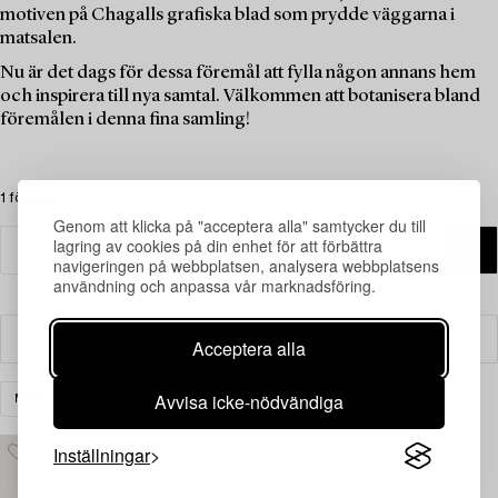
motiven på Chagalls grafiska blad som prydde väggarna i
matsalen.
Nu är det dags för dessa föremål att fylla någon annans hem
och inspirera till nya samtal. Välkommen att botanisera bland
föremålen i denna fina samling!
1 föremål
Genom att klicka på "acceptera alla" samtycker du till
lagring av cookies på din enhet för att förbättra
navigeringen på webbplatsen, analysera webbplatsens
användning och anpassa vår marknadsföring.
Filter
Acceptera alla
Avvisa icke-nödvändiga
MÖBLER
HYLLOR & BOKHYLLOR
RENSA ALLA
Inställningar