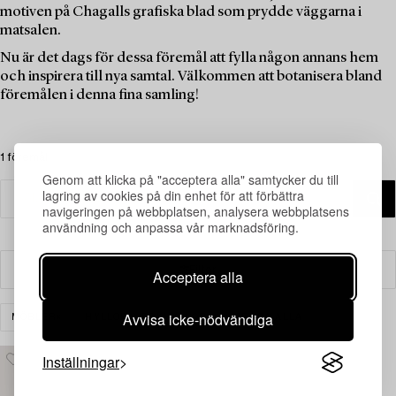
motiven på Chagalls grafiska blad som prydde väggarna i
matsalen.
Nu är det dags för dessa föremål att fylla någon annans hem
och inspirera till nya samtal. Välkommen att botanisera bland
föremålen i denna fina samling!
1 föremål
Genom att klicka på "acceptera alla" samtycker du till
lagring av cookies på din enhet för att förbättra
navigeringen på webbplatsen, analysera webbplatsens
användning och anpassa vår marknadsföring.
Filter
Acceptera alla
Avvisa icke-nödvändiga
MÖBLER
HYLLOR & BOKHYLLOR
RENSA ALLA
Inställningar