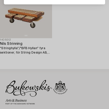
1408512
Nils Strinning
"Stringhylla"/"BFB Hyllan" fyra
sektioner, för String Design AB,
1900-talets mitt.