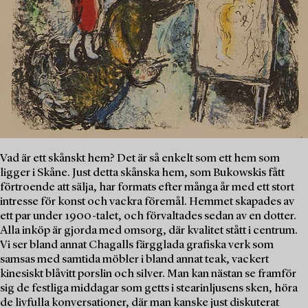
Vad är ett skånskt hem? Det är så enkelt som ett hem som
ligger i Skåne. Just detta skånska hem, som Bukowskis fått
förtroende att sälja, har formats efter många år med ett stort
intresse för konst och vackra föremål. Hemmet skapades av
ett par under 1900-talet, och förvaltades sedan av en dotter.
Alla inköp är gjorda med omsorg, där kvalitet stått i centrum.
Vi ser bland annat Chagalls färgglada grafiska verk som
samsas med samtida möbler i bland annat teak, vackert
kinesiskt blåvitt porslin och silver. Man kan nästan se framför
sig de festliga middagar som getts i stearinljusens sken, höra
de livfulla konversationer, där man kanske just diskuterat