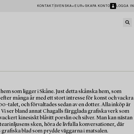
KONTAKT
SVENSKA
EUR
SKAPA KONTO
LOGGA IN
t hem som ligger i Skåne. Just detta skånska hem, som
 efter många år med ett stort intresse för konst och vackra
-talet, och förvaltades sedan av en dotter. Alla inköp är
. Vi ser bland annat Chagalls färgglada grafiska verk som
ackert kinesiskt blåvitt porslin och silver. Man kan nästan
tearinljusens sken, höra de livfulla konversationer, där
 grafiska blad som prydde väggarna i matsalen.