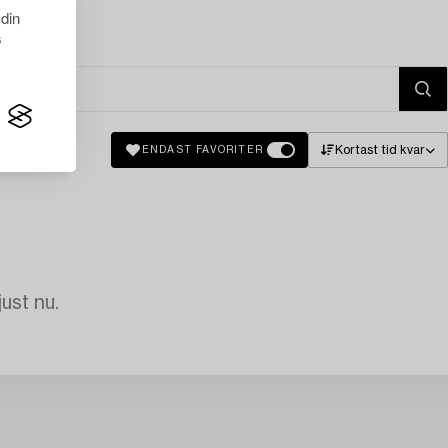
 din
s
Kortast tid kvar
ENDAST FAVORITER
just nu.