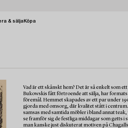
ra & sälja
Köpa
Vad är ett skånskt hem? Det är så enkelt som et
Bukowskis fått förtroende att sälja, har formats
föremål. Hemmet skapades av ett par under 1900
gjorda med omsorg, där kvalitet stått i centrum
samsas med samtida möbler i bland annat teak, v
se framför sig de festliga middagar som getts i s
man kanske just diskuterat motiven på Chagalls