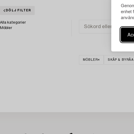
Genom 
enhet 
DÖLJ FILTER
använd
Alla kategorier
Möbler
Acc
MÖBLER
SKÅP & BYRÅA