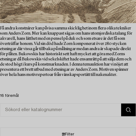
Få andra konstnärer kan påvisa samma skicklighet inom flera olika tekniker
som Anders Zorn. Mer kan knappast sägas om hans utomjordiska talang för
akvarell, hans lätthet med en pensel på duk och som etsare är det få som
överträffar honom. Vid sin död hade Zorn komponerat över 280 stycken
etsningar där vissa går tillbaka på målningar medan andra är skapade direkt
för plåten. Bukowskis har historiskt sett haft mycket att göra med Zorns
etsningar då Bukowskis vid sekelskiftet hade ensamrätt på att sälja dem och
de stod högt i kurs på konstmarknaden. I denna temauktion har vi nöjet att
presentera ett brett utbud med etsningar av Anders Zorn. Motiven spänner
över hela hans motivrepertoar från vänskapsportätt till nakenakter.
16 föremål
Filter