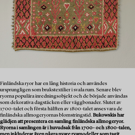
Finländska ryor har en lång historia och användes
ursprungligen som brukstextilier i svala rum. Senare blev
ryorna populära inredningsobjekt och de började användas
som dekorativa dagstäcken eller väggbonader. Slutet av
1700-talet och första hälften av 1800-talet anses vara de
finländska allmogeryornas blomstringstid.
Bukowskis har
glädjen att presentera en samling finländska allmogeryor.
Ryorna i samlingen är i huvudsak från 1700- och 1800-talen,
men inkluderar även några nyare ryamodeller som tagit