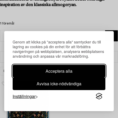
inspiration av den klassiska allmogeryan.
1 föremål
Genom att klicka på "acceptera alla" samtycker du till
lagring av cookies på din enhet för att förbättra
navigeringen på webbplatsen, analysera webbplatsens
användning och anpassa vår marknadsföring.
Filter
Acceptera alla
DESIGN
ÖVRIGT
RENSA ALLA
Avvisa icke-nödvändiga
Inställningar