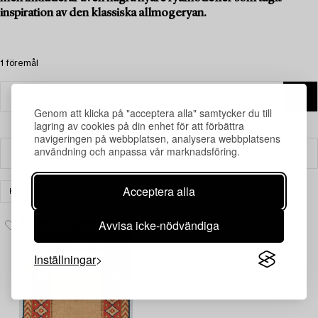
inspiration av den klassiska allmogeryan.
1 föremål
Genom att klicka på "acceptera alla" samtycker du till
lagring av cookies på din enhet för att förbättra
navigeringen på webbplatsen, analysera webbplatsens
användning och anpassa vår marknadsföring.
Filter
Acceptera alla
KERAMIK & PORSLIN
RENSA ALLA
Avvisa icke-nödvändiga
Inställningar