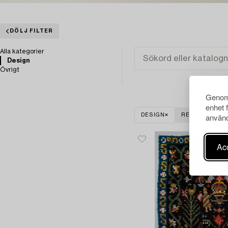
DÖLJ FILTER
Alla kategorier
Design
Övrigt
Genom 
enhet 
använd
DESIGN
RENSA ALLA
Acc