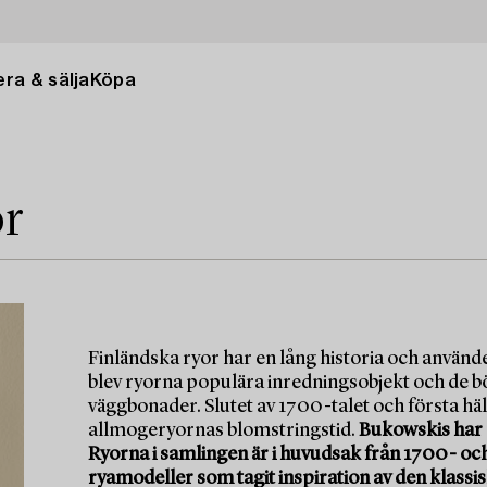
ra & sälja
Köpa
or
Finländska ryor har en lång historia och använd
blev ryorna populära inredningsobjekt och de b
väggbonader. Slutet av 1700-talet och första häl
allmogeryornas blomstringstid.
Bukowskis har 
Ryorna i samlingen är i huvudsak från 1700- oc
ryamodeller som tagit inspiration av den klassi