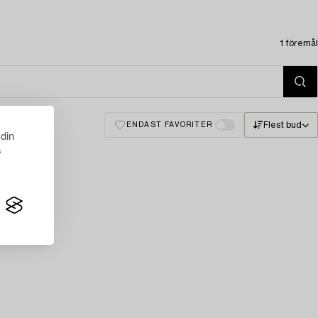
1 föremål
Flest bud
ENDAST FAVORITER
 din
s