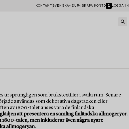
KONTAKT
SVENSKA
EUR
SKAPA KONTO
LOGGA IN
es ursprungligen som brukstextilier i svala rum. Senare
örjade användas som dekorativa dagstäcken eller
ften av 1800-talet anses vara de finländska
glädjen att presentera en samling finländska allmogeryor.
h 1800-talen, men inkluderar även några nyare
ska allmogeryan.