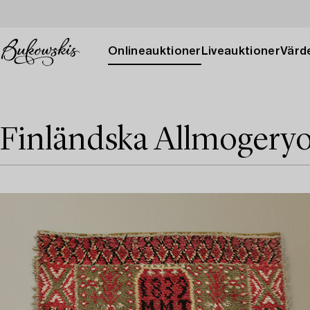
Onlineauktioner
Liveauktioner
Värde
Finländska Allmogery