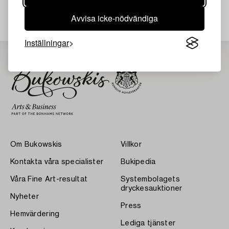
Din sökning gav ingen träff just nu.
Avvisa icke-nödvändiga
Inställningar
Om Bukowskis
Villkor
Kontakta våra specialister
Bukipedia
Våra Fine Art-resultat
Systembolagets
dryckesauktioner
Nyheter
Press
Hemvärdering
Lediga tjänster