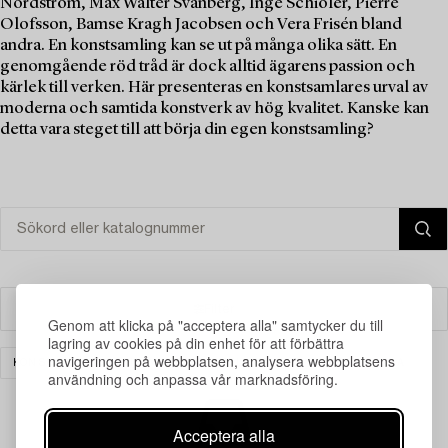
Nordström, Max Walter Svanberg, Inge Schiöler, Pierre
Olofsson, Bamse Kragh Jacobsen och Vera Frisén bland
andra. En konstsamling kan se ut på många olika sätt. En
genomgående röd tråd är dock alltid ägarens passion och
kärlek till verken. Här presenteras en konstsamlares urval av
moderna och samtida konstverk av hög kvalitet. Kanske kan
detta vara steget till att börja din egen konstsamling?
Filter
Genom att klicka på "acceptera alla" samtycker du till
lagring av cookies på din enhet för att förbättra
navigeringen på webbplatsen, analysera webbplatsens
KONST
MODERN INTERNATIONELL KONST
RENSA ALLA
användning och anpassa vår marknadsföring.
Acceptera alla