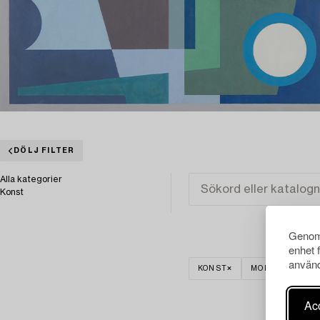
DÖLJ FILTER
Alla kategorier
Konst
Genom 
enhet 
använd
KONST
MODERN INTER
Acc