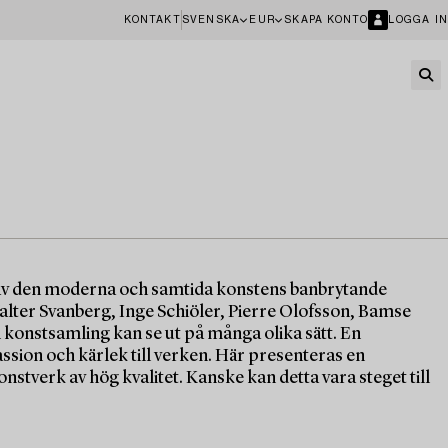
KONTAKT
SVENSKA
EUR
SKAPA KONTO
LOGGA IN
 av den moderna och samtida konstens banbrytande
ter Svanberg, Inge Schiöler, Pierre Olofsson, Bamse
 konstsamling kan se ut på många olika sätt. En
sion och kärlek till verken. Här presenteras en
tverk av hög kvalitet. Kanske kan detta vara steget till