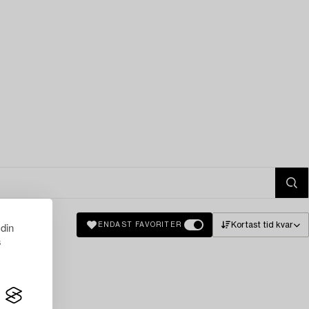
 din
Kortast tid kvar
ENDAST FAVORITER
s