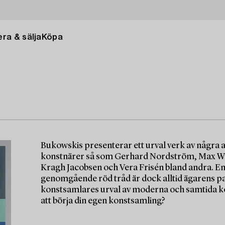
ra & sälja
Köpa
Bukowskis presenterar ett urval verk av några
konstnärer så som Gerhard Nordström, Max Wal
Kragh Jacobsen och Vera Frisén bland andra. En
genomgående röd tråd är dock alltid ägarens pas
konstsamlares urval av moderna och samtida kons
att börja din egen konstsamling?