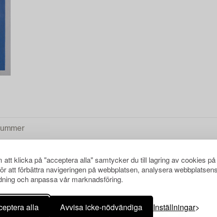
att klicka på "acceptera alla" samtycker du till lagring av cookies på
för att förbättra navigeringen på webbplatsen, analysera webbplatsen
ning och anpassa vår marknadsföring.
NATIONELL KONST
RENSA ALLA
eptera alla
Avvisa icke-nödvändiga
Inställningar