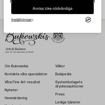
Din sökning gav ingen träff just nu.
Avvisa icke-nödvändiga
Inställningar
Om Bukowskis
Villkor
Kontakta våra specialister
Bukipedia
Våra Fine Art-resultat
Systembolagets
dryckesauktioner
Nyheter
Press
Hemvärdering
Lediga tjänster