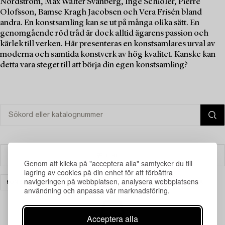
Nordström, Max Walter Svanberg, Inge Schiöler, Pierre
Olofsson, Bamse Kragh Jacobsen och Vera Frisén bland
andra. En konstsamling kan se ut på många olika sätt. En
genomgående röd tråd är dock alltid ägarens passion och
kärlek till verken. Här presenteras en konstsamlares urval av
moderna och samtida konstverk av hög kvalitet. Kanske kan
detta vara steget till att börja din egen konstsamling?
Filter
Genom att klicka på "acceptera alla" samtycker du till
lagring av cookies på din enhet för att förbättra
navigeringen på webbplatsen, analysera webbplatsens
KONST
MODERN INTERNATIONELL KONST
RENSA ALLA
användning och anpassa vår marknadsföring.
Acceptera alla