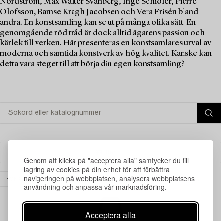
Nordström, Max Walter Svanberg, Inge Schiöler, Pierre
Olofsson, Bamse Kragh Jacobsen och Vera Frisén bland
andra. En konstsamling kan se ut på många olika sätt. En
genomgående röd tråd är dock alltid ägarens passion och
kärlek till verken. Här presenteras en konstsamlares urval av
moderna och samtida konstverk av hög kvalitet. Kanske kan
detta vara steget till att börja din egen konstsamling?
Filter
Genom att klicka på "acceptera alla" samtycker du till
lagring av cookies på din enhet för att förbättra
navigeringen på webbplatsen, analysera webbplatsens
KONST
MODERN INTERNATIONELL KONST
RENSA ALLA
användning och anpassa vår marknadsföring.
Acceptera alla