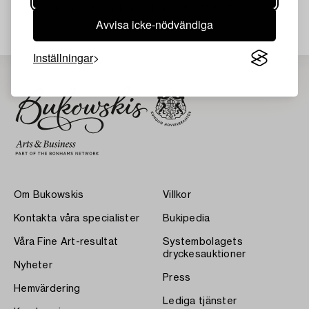
Din sökning gav ingen träff just nu.
Avvisa icke-nödvändiga
Inställningar
Om Bukowskis
Villkor
Kontakta våra specialister
Bukipedia
Våra Fine Art-resultat
Systembolagets
dryckesauktioner
Nyheter
Press
Hemvärdering
Lediga tjänster