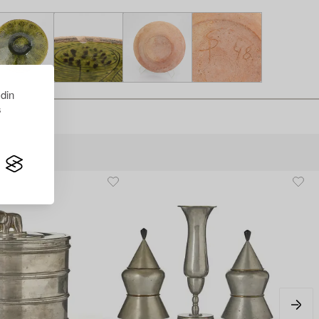
 din
s