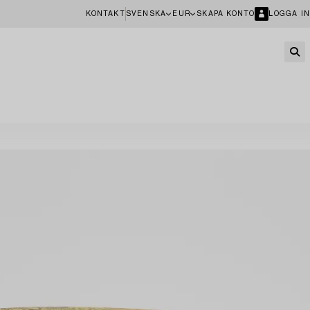
KONTAKT
SVENSKA
EUR
SKAPA KONTO
LOGGA IN