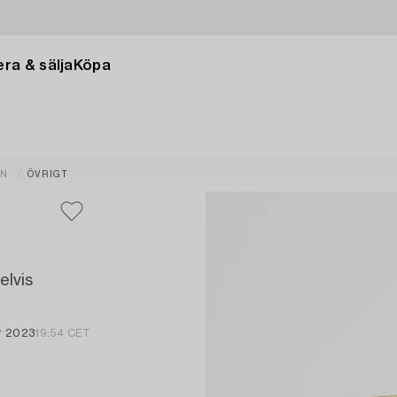
ra & sälja
Köpa
GN
ÖVRIGT
elvis
r 2023
19:54 CET