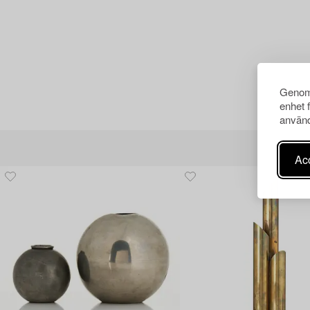
Genom 
enhet 
använd
Acc