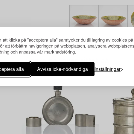
att klicka på "acceptera alla" samtycker du till lagring av cookies på
för att förbättra navigeringen på webbplatsen, analysera webbplatsen
ning och anpassa vår marknadsföring.
Andra har även tittat på
eptera alla
Avvisa icke-nödvändiga
Inställningar