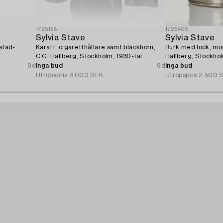
1725198
1725400
Sylvia Stave
Sylvia Stave
stad-
Karaff, cigaretthållare samt bläckhorn,
Burk med lock, mod
C.G. Hallberg, Stockholm, 1930-tal.
Hallberg, Stockhol
9d
Inga bud
9d
Inga bud
Utropspris
3 000 SEK
Utropspris
2 500 