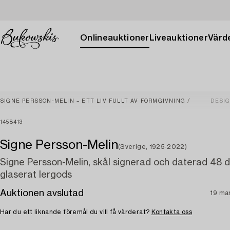
Onlineauktioner
Liveauktioner
Värde
SIGNE PERSSON-MELIN – ETT LIV FULLT AV FORMGIVNING
DESI
1458413
Signe Persson-Melin
(Sverige, 1925-2022)
Signe Persson-Melin, skål signerad och daterad 48 d
glaserat lergods
Auktionen avslutad
19 ma
Har du ett liknande föremål du vill få värderat?
Kontakta oss