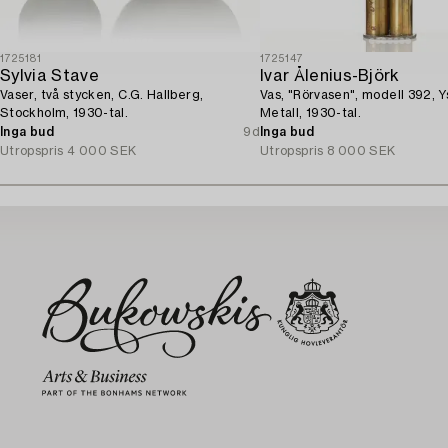
1725181
1725147
Sylvia Stave
Ivar Ålenius-Björk
Vaser, två stycken, C.G. Hallberg,
Vas, "Rörvasen", modell 392, Y
Stockholm, 1930-tal.
Metall, 1930-tal.
Inga bud
9d
Inga bud
Utropspris
4 000 SEK
Utropspris
8 000 SEK