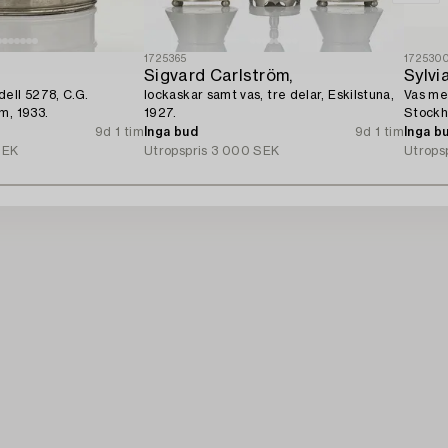
1725365
172530
Sigvard Carlström,
Sylvi
ell 5278, C.G.
lockaskar samt vas, tre delar, Eskilstuna,
Vas med
m, 1933.
1927.
Stockh
9d 1 tim
Inga bud
9d 1 tim
Inga b
SEK
Utropspris
3 000 SEK
Utrops