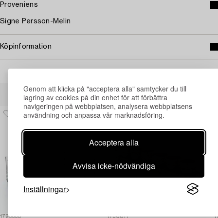
Proveniens
Signe Persson-Melin
Köpinformation
Genom att klicka på "acceptera alla" samtycker du till
Andra har även tittat på
lagring av cookies på din enhet för att förbättra
navigeringen på webbplatsen, analysera webbplatsens
användning och anpassa vår marknadsföring.
Acceptera alla
Avvisa icke-nödvändiga
Inställningar
1729660
1730811
1