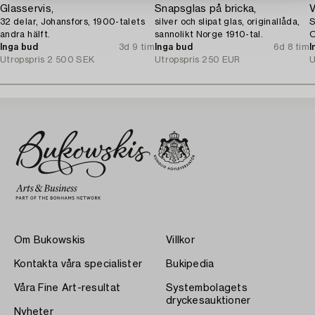
Glasservis,
Snapsglas på bricka,
V
32 delar, Johansfors, 1900-talets
silver och slipat glas, originallåda,
S
andra hälft.
sannolikt Norge 1910-tal.
O
Inga bud
3d 9 tim
Inga bud
6d 8 tim
I
Utropspris
2 500 SEK
Utropspris
250 EUR
U
Om Bukowskis
Villkor
Kontakta våra specialister
Bukipedia
Våra Fine Art-resultat
Systembolagets
dryckesauktioner
Nyheter