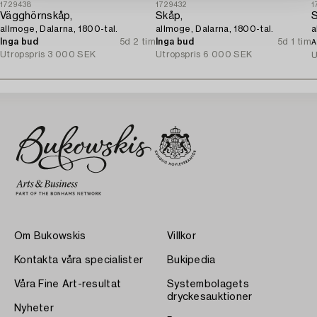
1729438
1729432
1
Vägghörnskåp,
Skåp,
S
allmoge, Dalarna, 1800-tal.
allmoge, Dalarna, 1800-tal.
a
Inga bud
5d 2 tim
Inga bud
5d 1 tim
A
Utropspris
3 000 SEK
Utropspris
6 000 SEK
U
Om Bukowskis
Villkor
Kontakta våra specialister
Bukipedia
Våra Fine Art-resultat
Systembolagets
dryckesauktioner
Nyheter