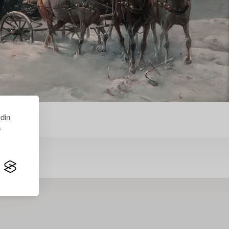
 din
s