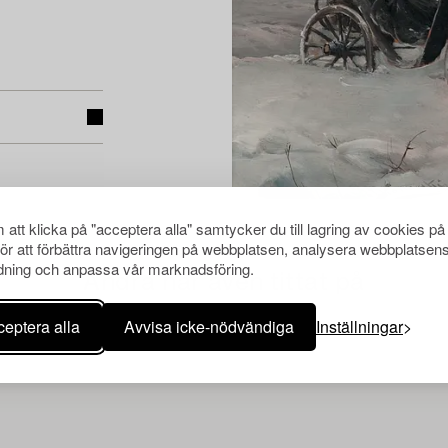
att klicka på "acceptera alla" samtycker du till lagring av cookies på
för att förbättra navigeringen på webbplatsen, analysera webbplatsen
ning och anpassa vår marknadsföring.
Andra har även tittat på
eptera alla
Avvisa icke-nödvändiga
Inställningar