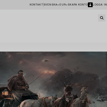
KONTAKT
SVENSKA
EUR
SKAPA KONTO
LOGGA IN