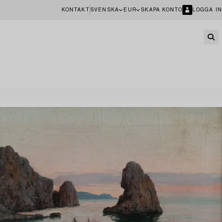
KONTAKT
SVENSKA
EUR
SKAPA KONTO
LOGGA IN