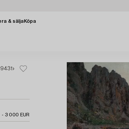
ra & sälja
Köpa
29
431
 - 3 000 EUR