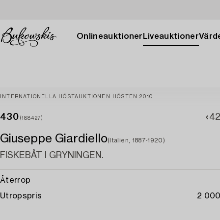
Onlineauktioner
Liveauktioner
Värde
INTERNATIONELLA HÖSTAUKTIONEN HÖSTEN 2010
430
4
(188427)
Giuseppe Giardiello
(Italien, 1887-1920)
FISKEBÅT I GRYNINGEN.
Återrop
Utropspris
2 000