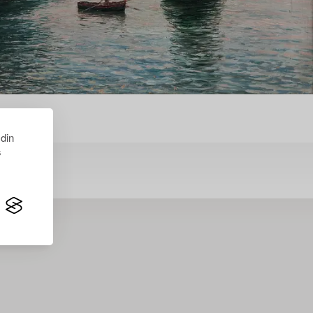
 din
s