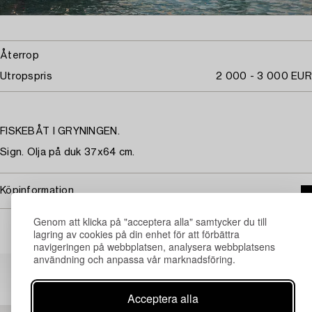
Återrop
Utropspris
2 000 - 3 000 EUR
FISKEBÅT I GRYNINGEN.
Sign. Olja på duk 37x64 cm.
Köpinformation
Genom att klicka på "acceptera alla" samtycker du till
lagring av cookies på din enhet för att förbättra
navigeringen på webbplatsen, analysera webbplatsens
användning och anpassa vår marknadsföring.
Andra har även tittat på
Acceptera alla