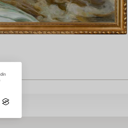
 din
s