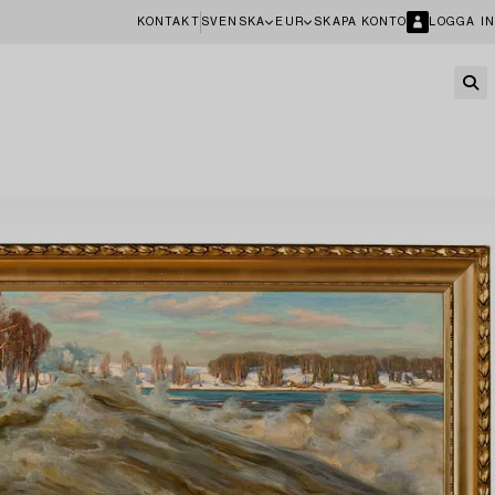
KONTAKT
SVENSKA
EUR
SKAPA KONTO
LOGGA IN