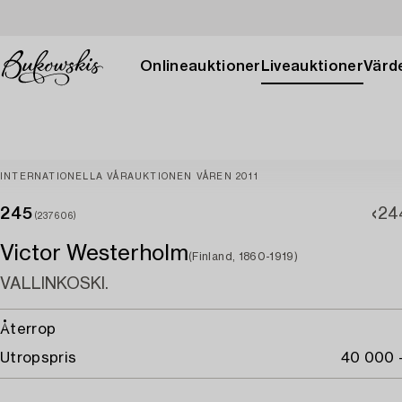
Onlineauktioner
Liveauktioner
Värde
INTERNATIONELLA VÅRAUKTIONEN VÅREN 2011
245
24
(237606)
Victor Westerholm
(Finland, 1860-1919)
VALLINKOSKI.
Återrop
Utropspris
40 000 