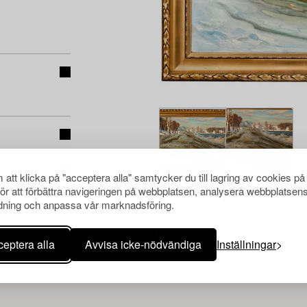
att klicka på "acceptera alla" samtycker du till lagring av cookies på
för att förbättra navigeringen på webbplatsen, analysera webbplatsen
ning och anpassa vår marknadsföring.
Andra har även tittat på
eptera alla
Avvisa icke-nödvändiga
Inställningar