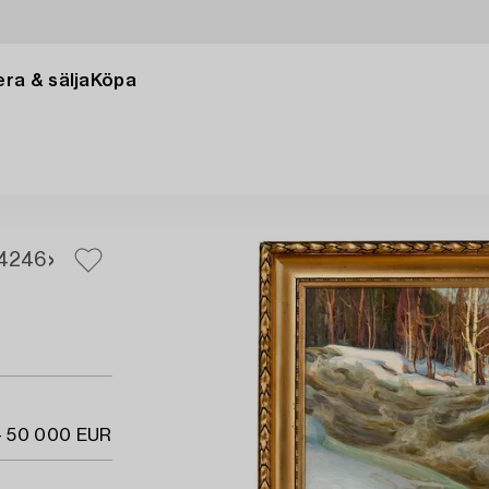
ra & sälja
Köpa
4
246
- 50 000 EUR