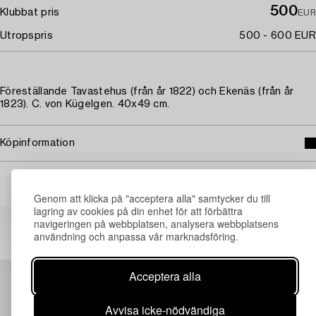
500
Klubbat pris
EUR
Utropspris
500 - 600 EUR
Föreställande Tavastehus (från år 1822) och Ekenäs (från år
1823). C. von Kügelgen. 40x49 cm.
Köpinformation
Genom att klicka på "acceptera alla" samtycker du till
lagring av cookies på din enhet för att förbättra
Andra har även tittat på
navigeringen på webbplatsen, analysera webbplatsens
användning och anpassa vår marknadsföring.
Acceptera alla
Avvisa icke-nödvändiga