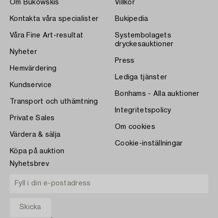
Om Bukowskis
Villkor
Kontakta våra specialister
Bukipedia
Våra Fine Art-resultat
Systembolagets
dryckesauktioner
Nyheter
Press
Hemvärdering
Lediga tjänster
Kundservice
Bonhams - Alla auktioner
Transport och uthämtning
Integritetspolicy
Private Sales
Om cookies
Värdera & sälja
Cookie-inställningar
Köpa på auktion
Nyhetsbrev