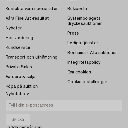
Kontakta våra specialister
Bukipedia
Våra Fine Art-resultat
Systembolagets
dryckesauktioner
Nyheter
Press
Hemvärdering
Lediga tjänster
Kundservice
Bonhams - Alla auktioner
Transport och uthämtning
Integritetspolicy
Private Sales
Om cookies
Värdera & sälja
Cookie-inställningar
Köpa på auktion
Nyhetsbrev
Ladda ner vår app