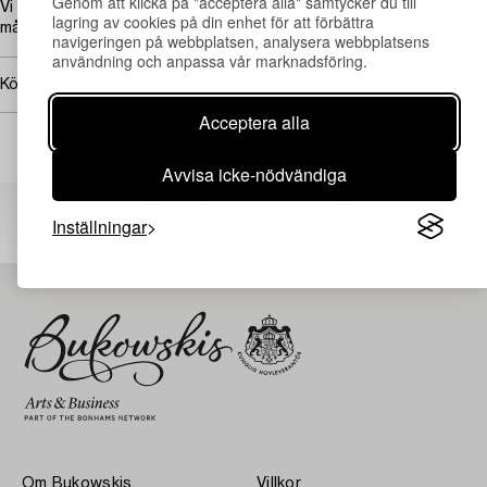
Genom att klicka på "acceptera alla" samtycker du till
Vi vill tacka prof. Elena Nesterova för all information om denna
lagring av cookies på din enhet för att förbättra
målning.
navigeringen på webbplatsen, analysera webbplatsens
användning och anpassa vår marknadsföring.
Köpinformation
Acceptera alla
Avvisa icke-nödvändiga
Andra har även tittat på
Inställningar
Om Bukowskis
Villkor