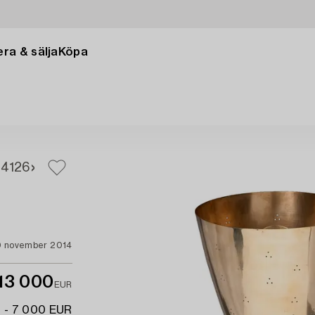
ra & sälja
Köpa
24
126
0 november 2014
13 000
EUR
 - 7 000 EUR