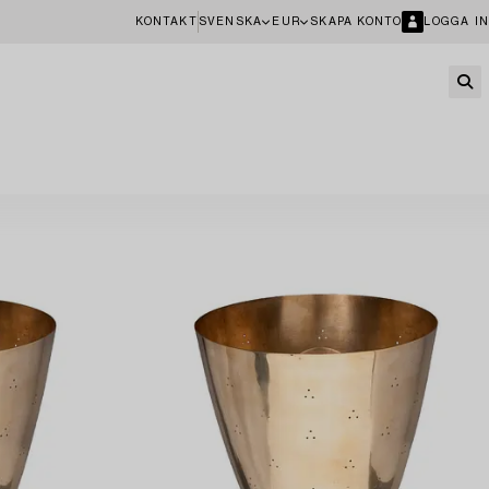
KONTAKT
SVENSKA
EUR
SKAPA KONTO
LOGGA IN