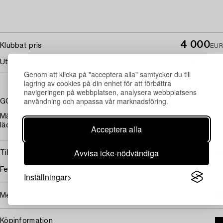
4 000
Klubbat pris
EUR
Utropspris
3 500 - 4 000 EUR
Genom att klicka på "acceptera alla" samtycker du till
lagring av cookies på din enhet för att förbättra
navigeringen på webbplatsen, analysera webbplatsens
användning och anpassa vår marknadsföring.
GOLVLAMPA.
Mässing, perforerad vitmålad plåtskärm. Foten beklädd med
läder. Tillverkad av Orno. Sent 1940-tal. Höjd 146 cm.
Acceptera alla
Avvisa icke-nödvändiga
Tilläggslista
Fel bild numrering i katalogen, 128/129
Inställningar
Mer om Lisa Johansson-Pape
Köpinformation