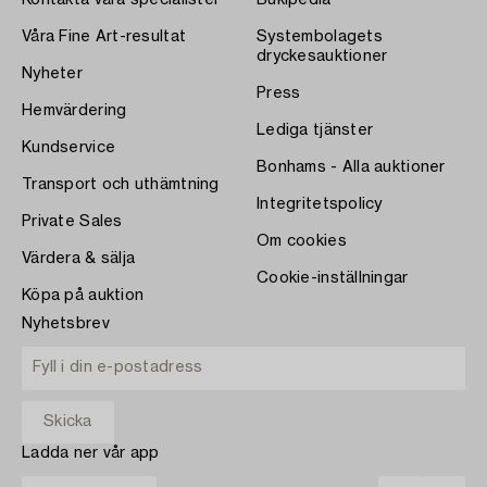
Kontakta våra specialister
Bukipedia
Våra Fine Art-resultat
Systembolagets
dryckesauktioner
Nyheter
Press
Hemvärdering
Lediga tjänster
Kundservice
Bonhams - Alla auktioner
Transport och uthämtning
Integritetspolicy
Private Sales
Om cookies
Värdera & sälja
Cookie-inställningar
Köpa på auktion
Nyhetsbrev
Ladda ner vår app