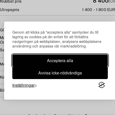
8 400
Klubbat pris
EUR
Utropspris
1 400 - 1 800 EUR
GOLVLAMPOR, ETT PAR.
Genom att klicka på "acceptera alla" samtycker du till
lagring av cookies på din enhet för att förbättra
Mässing. Foten beklädd med läder, vit akrylskärm. Tillverkare
navigeringen på webbplatsen, analysera webbplatsens
Orno, 1950-tal. Höjd 146 cm.
användning och anpassa vår marknadsföring.
Sedvanligt slitage.
Acceptera alla
Mer om Lisa Johansson-Pape
Avvisa icke-nödvändiga
Köpinformation
Inställningar
Bildrättigheter