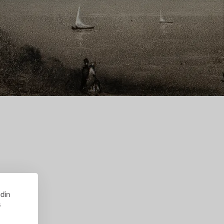
 din
s