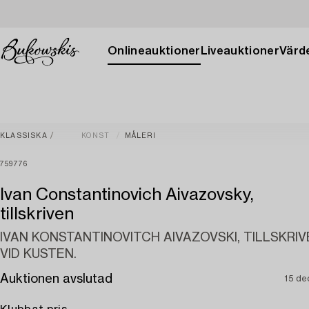
Onlineauktioner
Liveauktioner
Värde
KLASSISKA
KONST
MÅLERI
759776
Ivan Constantinovich Aivazovsky,
tillskriven
IVAN KONSTANTINOVITCH AIVAZOVSKI, TILLSKRIV
VID KUSTEN.
Auktionen avslutad
15 de