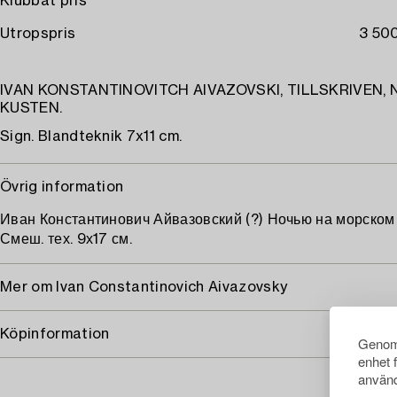
Klubbat pris
Utropspris
3 500
IVAN KONSTANTINOVITCH AIVAZOVSKI, TILLSKRIVEN, 
KUSTEN.
Sign. Blandteknik 7x11 cm.
Övrig information
Иван Константинович Айвазовский (?) Ночью на морском 
Смеш. тех. 9х17 см.
Mer om Ivan Constantinovich Aivazovsky
Köpinformation
Genom 
enhet 
använd