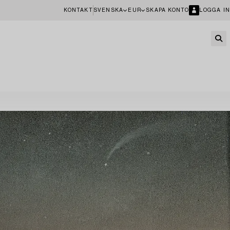
KONTAKT
SVENSKA
EUR
SKAPA KONTO
LOGGA IN