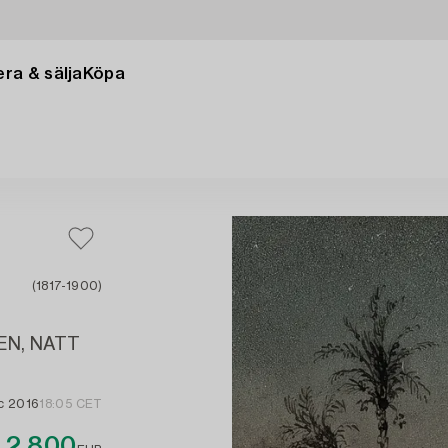
ra & sälja
Köpa
(1817-1900)
EN, NATT
c 2016
18:05 CET
2 800