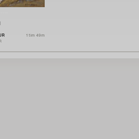
l
EUR
1 tim 49m
R