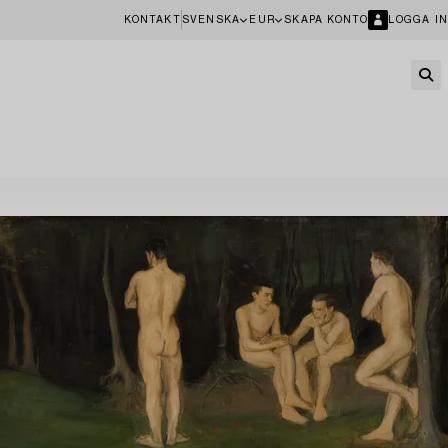
KONTAKT
SVENSKA
EUR
SKAPA KONTO
LOGGA IN