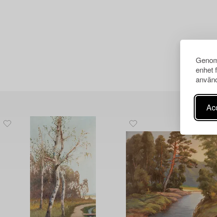
Genom 
enhet 
använd
Acc