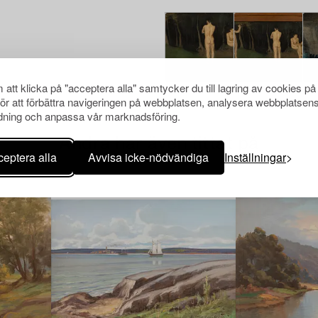
att klicka på "acceptera alla" samtycker du till lagring av cookies på
för att förbättra navigeringen på webbplatsen, analysera webbplatsen
ning och anpassa vår marknadsföring.
Andra har även tittat på
eptera alla
Avvisa icke-nödvändiga
Inställningar