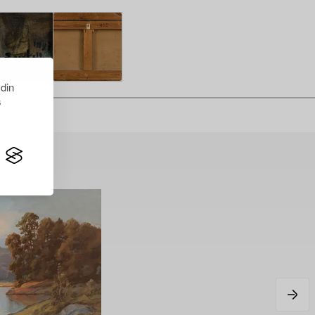
 din
s