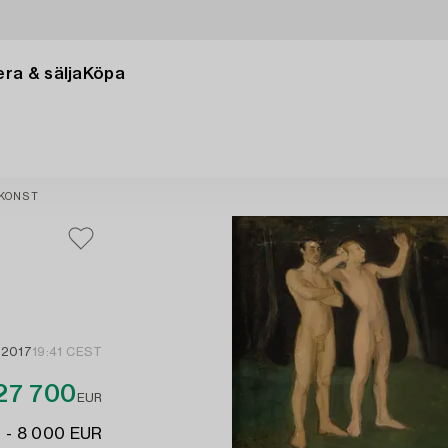
ra & sälja
Köpa
 KONST
 2017
19:41 CEST
27 700
EUR
 - 8 000 EUR