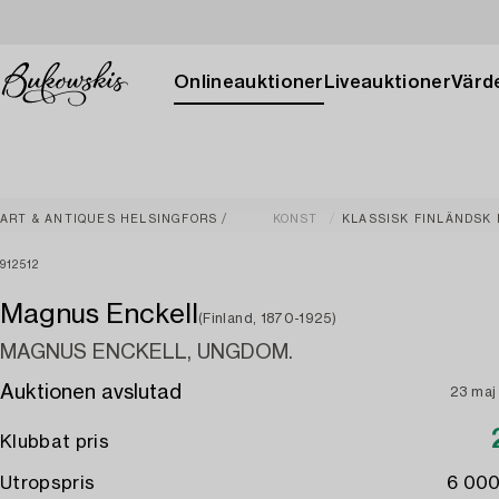
Onlineauktioner
Liveauktioner
Värde
ART & ANTIQUES HELSINGFORS
KONST
KLASSISK FINLÄNDSK
912512
Magnus Enckell
(Finland, 1870-1925)
MAGNUS ENCKELL, UNGDOM.
Auktionen avslutad
23 maj
Klubbat pris
Utropspris
6 000