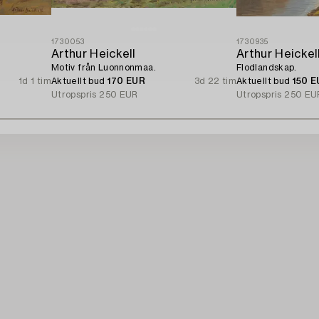
1730053
1730935
Arthur Heickell
Arthur Heickel
Motiv från Luonnonmaa.
Flodlandskap.
1d 1 tim
Aktuellt bud
170 EUR
3d 22 tim
Aktuellt bud
150 
Utropspris
250 EUR
Utropspris
250 EU