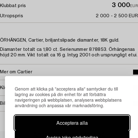
3 000
Klubbat pris
EUR
Utropspris
2 000 - 2 500 EUR
ÖRHÄNGEN, Cartier, briljantslipade diamanter, 18K guld.
Diamanter totalt ca 1,80 ct. Serienummer 878853. Örhängenas
höjd 20 mm. Vikt totalt ca 16 g. Intyg 2001 och ursprungligt etui.
Mer om Cartier
Genom att klicka på "acceptera alla" samtycker du till
Köpinformation
lagring av cookies på din enhet för att förbättra
navigeringen på webbplatsen, analysera webbplatsens
Bildrättigheter
användning och anpassa vår marknadsföring.
Acceptera alla
Andra har även tittat på
Avvisa icke-nödvändiga