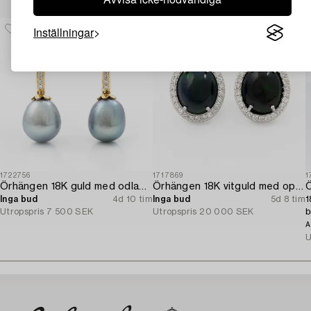
Inställningar
1722756
1717869
1
Örhängen 18K guld med odlade sötvattenspärlor och briljantslipade diamanter.
Örhängen 18K vitguld med opaler och åttkantslipade diamanter.
Inga bud
4d 10 tim
Inga bud
5d 8 tim
1
Utropspris
7 500 SEK
Utropspris
20 000 SEK
b
A
U