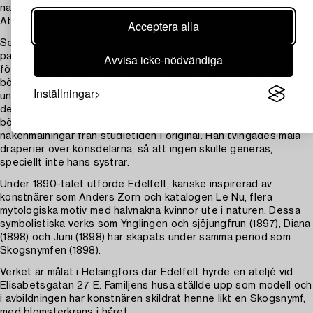
naken, och denna som jag ritade ser man bara halva bröstet av.
Att Figaro skall vara pryd, det är då det mest komiska i allt.”
Acceptera alla
Sedan 1888 publicerades en separat katalog från
Avvisa icke-nödvändiga
parisersalongen kallad ”Le Nu”. Den första katalogens pärmbild
förbjöds i gatuförsäljningen i Paris och publicisterna blev
bötdömda. Gränsen mellan erotik och mytologi var ständigt
Inställningar
under debatt bland konstpubliken i Europa och i bokhandlar var
det strängt förbjudet att sälja fotografier, postkort eller
böcker med nakna figurer. I Finland t.ex. visades inte Edelfelts
nakenmålningar från studietiden i original. Han tvingades måla
draperier över könsdelarna, så att ingen skulle generas,
speciellt inte hans systrar.
Under 1890-talet utförde Edelfelt, kanske inspirerad av
konstnärer som Anders Zorn och katalogen Le Nu, flera
mytologiska motiv med halvnakna kvinnor ute i naturen. Dessa
symbolistiska verks som Ynglingen och sjöjungfrun (1897), Diana
(1898) och Juni (1898) har skapats under samma period som
Skogsnymfen (1898).
Verket är målat i Helsingfors där Edelfelt hyrde en ateljé vid
Elisabetsgatan 27 E. Familjens husa ställde upp som modell och
i avbildningen har konstnären skildrat henne likt en Skogsnymf,
med blomsterkrans i håret.