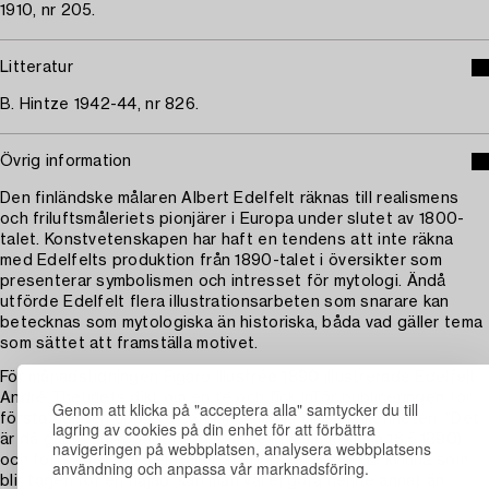
1910, nr 205.
Litteratur
B. Hintze 1942-44, nr 826.
Övrig information
Den finländske målaren Albert Edelfelt räknas till realismens
och friluftsmåleriets pionjärer i Europa under slutet av 1800-
talet. Konstvetenskapen har haft en tendens att inte räkna
med Edelfelts produktion från 1890-talet i översikter som
presenterar symbolismen och intresset för mytologi. Ändå
utförde Edelfelt flera illustrationsarbeten som snarare kan
betecknas som mytologiska än historiska, båda vad gäller tema
som sättet att framställa motivet.
För månadstidningen Figaro Illustrée 1890 illustrerade Edelfelt
André Theuriets dikt om en fe och fick inför publiceringen för
Genom att klicka på "acceptera alla" samtycker du till
första gången uppleva censur av le Nu alltså nakenheten. ”Det
lagring av cookies på din enhet för att förbättra
är då galet!”, utropar Edelfelt (i brev till sin mamma 16.5.1890)
navigeringen på webbplatsen, analysera webbplatsens
och fortsätter ”då det gäller att göra en badande kvinna som
användning och anpassa vår marknadsföring.
blir tagen för en najad, kan man väl ej göra henne annat än