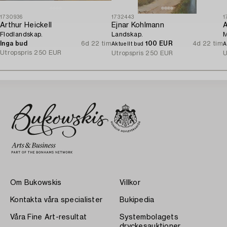
1730936
1732443
1
Arthur Heickell
Ejnar Kohlmann
A
Flodlandskap.
Landskap.
M
Inga bud
6d 22 tim
100 EUR
4d 22 tim
Aktuellt bud
A
Utropspris
250 EUR
Utropspris
250 EUR
U
Om Bukowskis
Villkor
Kontakta våra specialister
Bukipedia
Våra Fine Art-resultat
Systembolagets
dryckesauktioner