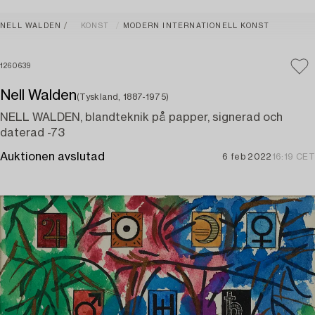
NELL WALDEN
KONST
MODERN INTERNATIONELL KONST
1260639
Nell Walden
(Tyskland, 1887-1975)
NELL WALDEN, blandteknik på papper, signerad och
daterad -73
Auktionen avslutad
6 feb 2022
16:19 CET