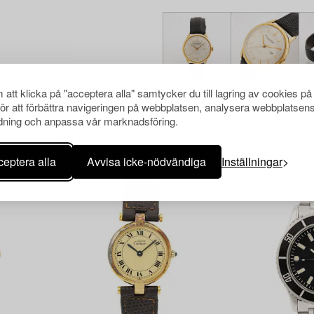
att klicka på "acceptera alla" samtycker du till lagring av cookies på
för att förbättra navigeringen på webbplatsen, analysera webbplatsen
ning och anpassa vår marknadsföring.
Andra har även tittat på
eptera alla
Avvisa icke-nödvändiga
Inställningar