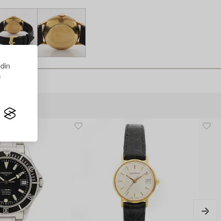
 din
s