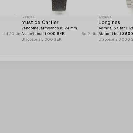
1729344
1729994
must de Cartier,
Longines,
Vendôme, armbandsur, 24 mm.
Admiral 5 Star Div
4d 20 tim
Aktuellt bud
1 000 SEK
6d 21 tim
Aktuellt bud
3 50
Utropspris
5 000 SEK
Utropspris
8 000 