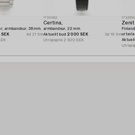
1730582
173225
Certina,
Zenit
er, armbandsur, 38 mm.
armbandsur, 22 mm.
Finland
urtavla
0 SEK
4d 21 tim
Aktuellt bud
2 000 SEK
5d 19 tim
Aktuel
SEK
Utropspris
2 500 SEK
Utrops