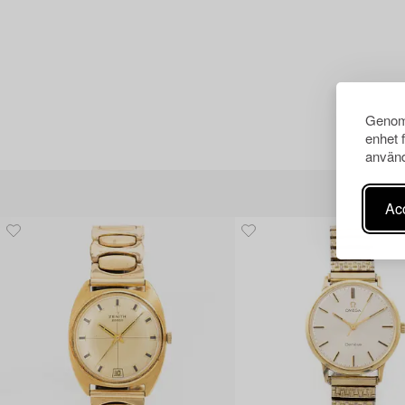
Genom 
enhet 
använd
Acc