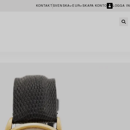
KONTAKT
SVENSKA
EUR
SKAPA KONTO
LOGGA IN