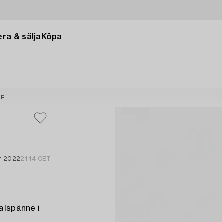
ra & sälja
Köpa
UR
r 2022
21:14 CET
nalspänne i