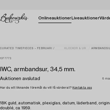
Onlineauktioner
Liveauktioner
Värde
CURATED TIMEPIECES – FEBRUARI
KLOCKOR & UR
ARMBANDS
1377773
IWC, armbandsur, 34,5 mm.
Auktionen avslutad
6 ma
Har du ett liknande föremål du vill få värderat?
Kontakta oss
18K guld, automatisk, plexiglas, datum, läderband, origi
doublé, ca 1959.