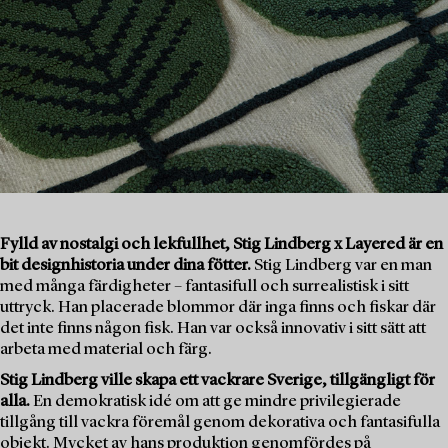
Fylld av nostalgi och lekfullhet, Stig Lindberg x Layered är en
bit designhistoria under dina fötter.
Stig Lindberg var en man
med många färdigheter – fantasifull och surrealistisk i sitt
uttryck. Han placerade blommor där inga finns och fiskar där
det inte finns någon fisk. Han var också innovativ i sitt sätt att
arbeta med material och färg.
Stig Lindberg ville skapa ett vackrare Sverige, tillgängligt för
alla.
En demokratisk idé om att ge mindre privilegierade
tillgång till vackra föremål genom dekorativa och fantasifulla
objekt. Mycket av hans produktion genomfördes på