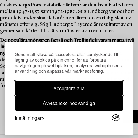
Gustavsbergs Porslinsfabrik där han var den kreativa ledaren
mellan 1947-1957 samt 1972-1980. Stig Lindberg var oerhört
produktiv under sina aktiva år och lämnade en riklig skatt av
mönster efter sig. Stig Lindberg x Layered är resultatet av en
gemensam kärlek till djärva mönster och rena linjer.
De populära mönstren Berså och Trellis fick varsin matta i två
färgställningar och kollektionen kombinerar 100 %
nyzeeländsk ull i en handknuten teknik.
Stigs fru Gunnel
Genom att klicka på "acceptera alla" samtycker du till
lagring av cookies på din enhet för att förbättra
designade och vävde en matta som aldrig togs i produktion.
navigeringen på webbplatsen, analysera webbplatsens
Som en hyllning till henne, och som en kompletterande
användning och anpassa vår marknadsföring.
färgsättning till de mer intensiva mattorna, finns även Gunnel-
mattan i kollektionen. Alla mattor i auktionen är ur Layereds
första EA1/1 upplaga.
Acceptera alla
Avvisa icke-nödvändiga
Inställningar