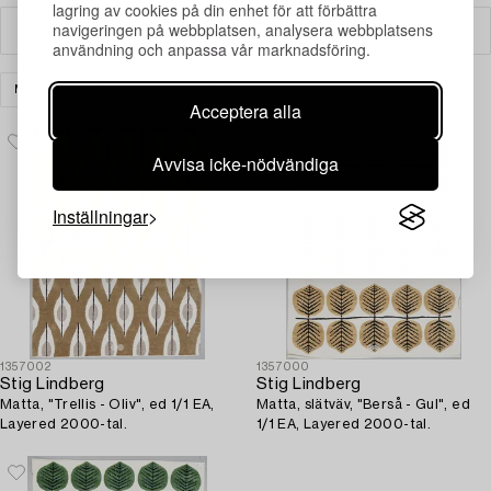
lagring av cookies på din enhet för att förbättra
navigeringen på webbplatsen, analysera webbplatsens
Filter
användning och anpassa vår marknadsföring.
MATTOR & TEXTIL
RENSA ALLA
Acceptera alla
Avvisa icke-nödvändiga
Inställningar
1357002
1357000
Stig Lindberg
Stig Lindberg
Matta, "Trellis - Oliv", ed 1/1 EA,
Matta, slätväv, "Berså - Gul", ed
Layered 2000-tal.
1/1 EA, Layered 2000-tal.