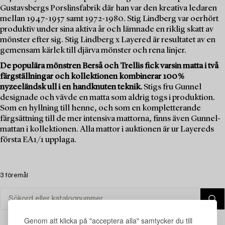
Gustavsbergs Porslinsfabrik där han var den kreativa ledaren
mellan 1947-1957 samt 1972-1980. Stig Lindberg var oerhört
produktiv under sina aktiva år och lämnade en riklig skatt av
mönster efter sig. Stig Lindberg x Layered är resultatet av en
gemensam kärlek till djärva mönster och rena linjer.
De populära mönstren Berså och Trellis fick varsin matta i två
färgställningar och kollektionen kombinerar 100 %
nyzeeländsk ull i en handknuten teknik.
Stigs fru Gunnel
designade och vävde en matta som aldrig togs i produktion.
Som en hyllning till henne, och som en kompletterande
färgsättning till de mer intensiva mattorna, finns även Gunnel-
mattan i kollektionen. Alla mattor i auktionen är ur Layereds
första EA1/1 upplaga.
3 föremål
Genom att klicka på "acceptera alla" samtycker du till