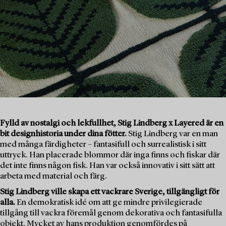
Fylld av nostalgi och lekfullhet, Stig Lindberg x Layered är en
bit designhistoria under dina fötter.
Stig Lindberg var en man
med många färdigheter – fantasifull och surrealistisk i sitt
uttryck. Han placerade blommor där inga finns och fiskar där
det inte finns någon fisk. Han var också innovativ i sitt sätt att
arbeta med material och färg.
Stig Lindberg ville skapa ett vackrare Sverige, tillgängligt för
alla.
En demokratisk idé om att ge mindre privilegierade
tillgång till vackra föremål genom dekorativa och fantasifulla
objekt. Mycket av hans produktion genomfördes på