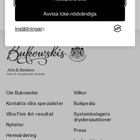
Din sökning gav ingen träff just nu.
Avvisa icke-nödvändiga
Inställningar
Om Bukowskis
Villkor
Kontakta våra specialister
Bukipedia
Våra Fine Art-resultat
Systembolagets
dryckesauktioner
Nyheter
Press
Hemvärdering