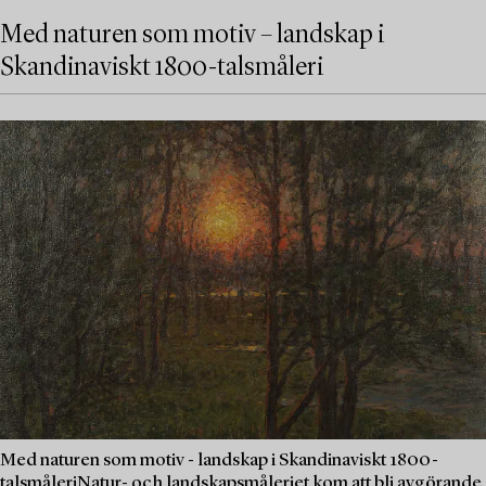
Med naturen som motiv – landskap i
Skandinaviskt 1800-talsmåleri
Med naturen som motiv - landskap i Skandinaviskt 1800-
talsmåleriNatur- och landskapsmåleriet kom att bli avgörande