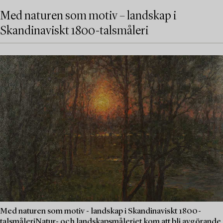
Med naturen som motiv – landskap i
Skandinaviskt 1800-talsmåleri
Med naturen som motiv - landskap i Skandinaviskt 1800-
talsmåleriNatur- och landskapsmåleriet kom att bli avgörande