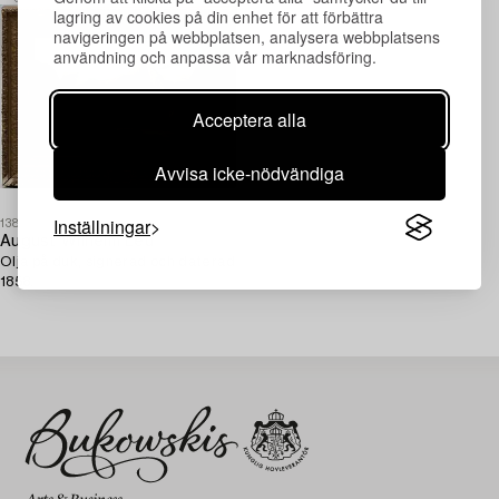
lagring av cookies på din enhet för att förbättra
navigeringen på webbplatsen, analysera webbplatsens
användning och anpassa vår marknadsföring.
Acceptera alla
Avvisa icke-nödvändiga
Inställningar
1384168
August Wilhelm Leu
Olja på duk, signerad och daterad
1858.