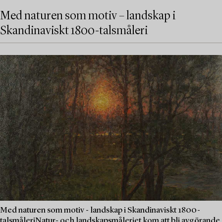
Med naturen som motiv – landskap i
Skandinaviskt 1800-talsmåleri
Med naturen som motiv - landskap i Skandinaviskt 1800-
talsmåleriNatur- och landskapsmåleriet kom att bli avgörande