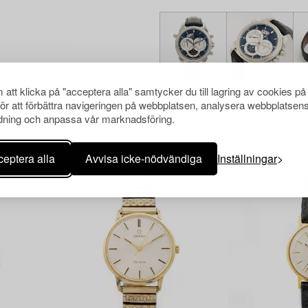
att klicka på "acceptera alla" samtycker du till lagring av cookies på
för att förbättra navigeringen på webbplatsen, analysera webbplatsen
ning och anpassa vår marknadsföring.
Andra har även tittat på
eptera alla
Avvisa icke-nödvändiga
Inställningar