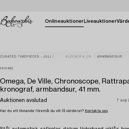
Onlineauktioner
Liveauktioner
Värde
CURATED TIMEPIECES – JULI
KLOCKOR & UR
ARMBANDSUR
1410482
Omega, De Ville, Chronoscope, Rattrap
kronograf, armbandsur, 41 mm.
Auktionen avslutad
7 aug
Har du ett liknande föremål du vill få värderat?
Kontakta oss