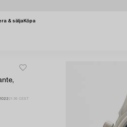
ra & sälja
Köpa
ante,
 2022
21:36 CEST