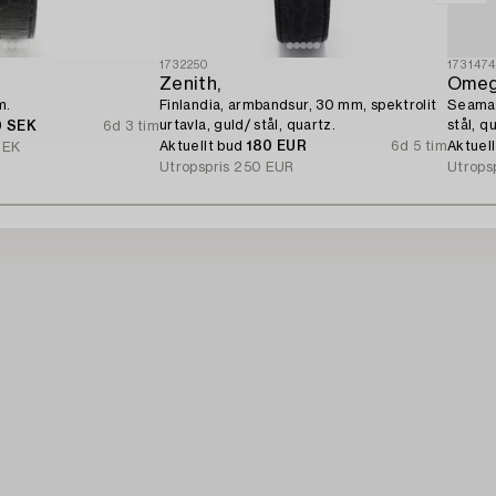
1732250
173147
Zenith,
Omeg
m.
Finlandia, armbandsur, 30 mm, spektrolit
Seamas
urtavla, guld/ stål, quartz.
stål, q
0 SEK
6d 3 tim
Aktuellt bud
180 EUR
6d 5 tim
Aktuel
SEK
Utropspris
250 EUR
Utrops