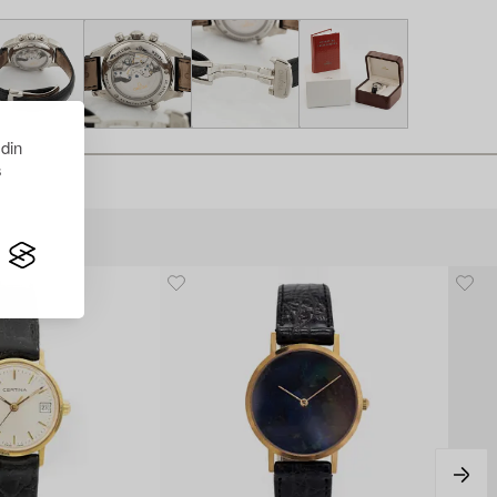
 din
s