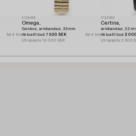
1728493
1730582
Omega,
Certina,
.
Genève, armbandsur, 33 mm.
armbandsur, 22 m
5d 6 tim
Aktuellt bud
7 500 SEK
5d 4 tim
Aktuellt bud
2 00
Utropspris
10 000 SEK
Utropspris
2 500 