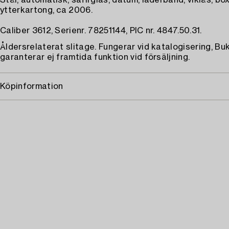
Stål, automatisk, safirglas, datum, läderband, viklås, box
ytterkartong, ca 2006.
Caliber 3612, Serienr. 78251144, PIC nr. 4847.50.31.
Åldersrelaterat slitage. Fungerar vid katalogisering, B
garanterar ej framtida funktion vid försäljning.
Köpinformation