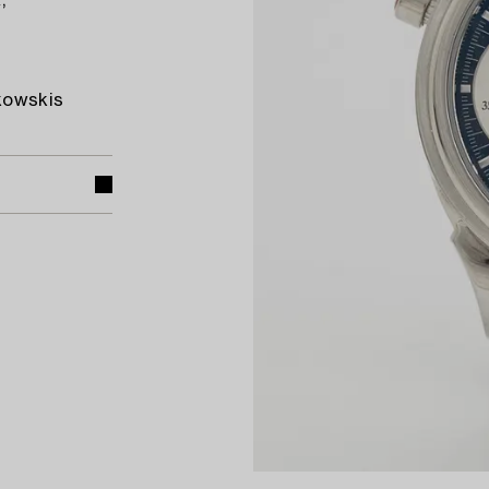
,
ukowskis