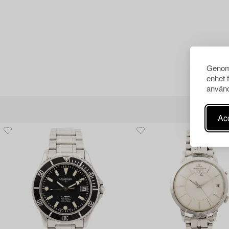
Genom 
enhet 
använd
Acc