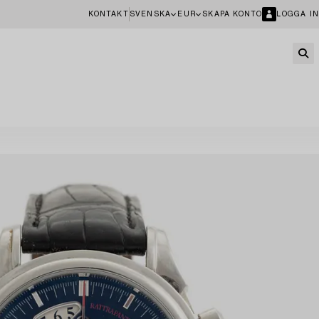
KONTAKT
SVENSKA
EUR
SKAPA KONTO
LOGGA IN