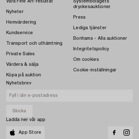
Våra Fine Art-resultat
Systembolagets
dryckesauktioner
Nyheter
Press
Hemvärdering
Lediga tjänster
Kundservice
Bonhams - Alla auktioner
Transport och uthämtning
Integritetspolicy
Private Sales
Om cookies
Värdera & sälja
Cookie-inställningar
Köpa på auktion
Nyhetsbrev
Ladda ner vår app
App Store