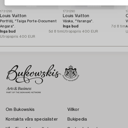
1731298
1731290
1
Louis Vuitton
Louis Vuitton
C
Portfölj, "Taiga Porte-Document
Väska, "Yaranga".
V
Angara".
Inga bud
7d 8 tim
A
Inga bud
5d 8 tim
Utropspris
400 EUR
U
Utropspris
400 EUR
Om Bukowskis
Villkor
Kontakta våra specialister
Bukipedia