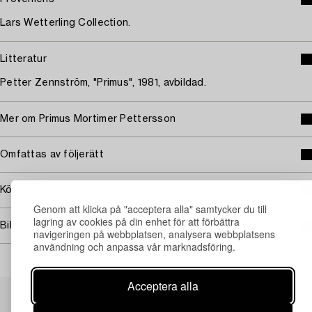
Lars Wetterling Collection.
Litteratur
Petter Zennström, "Primus", 1981, avbildad.
Mer om Primus Mortimer Pettersson
Omfattas av följerätt
Köpinformation
Genom att klicka på "acceptera alla" samtycker du till
lagring av cookies på din enhet för att förbättra
Bildrättigheter
navigeringen på webbplatsen, analysera webbplatsens
användning och anpassa vår marknadsföring.
Acceptera alla
Andra har även tittat på