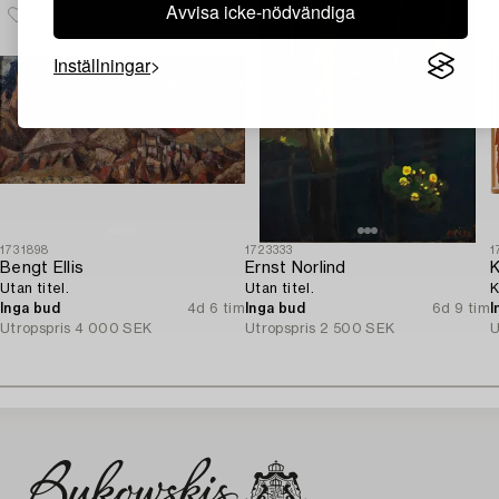
Avvisa icke-nödvändiga
Inställningar
1731898
1723333
1
Bengt Ellis
Ernst Norlind
K
Utan titel.
Utan titel.
K
Inga bud
4d 6 tim
Inga bud
6d 9 tim
I
Utropspris
4 000 SEK
Utropspris
2 500 SEK
U