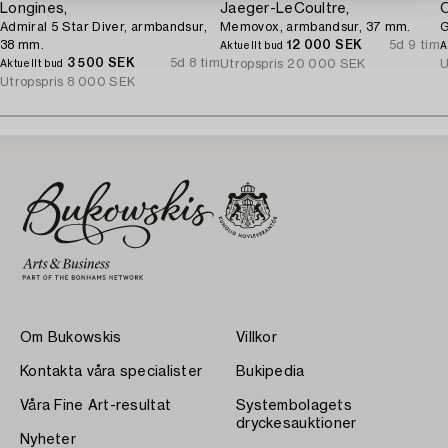
Longines,
Jaeger-LeCoultre,
Admiral 5 Star Diver, armbandsur,
Memovox, armbandsur, 37 mm.
G
38 mm.
12 000 SEK
5d 9 tim
Aktuellt bud
A
3 500 SEK
5d 8 tim
Utropspris
20 000 SEK
U
Aktuellt bud
Utropspris
8 000 SEK
Om Bukowskis
Villkor
Kontakta våra specialister
Bukipedia
Våra Fine Art-resultat
Systembolagets
dryckesauktioner
Nyheter