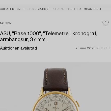
CURATED TIMEPIECES – MARS
KLOCKOR & UR
ARMBANDSUR
1463375
ASU, "Base 1000", "Telemetre", kronograf,
armbandsur, 37 mm.
Auktionen avslutad
25 mar 2023
19:36 CET