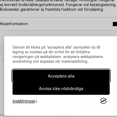
Renoverad urtavla. Skadad urtavla. Slitage. Kronograf fungerar
ej korrekt (nollställningsfunktionen). Fungerar vid katalogisering,
Bukowskis garanterar ej framtida funktion vid försäljning.
Köpinformation
Andra har även tittat på
Genom att klicka på "acceptera alla" samtycker du till
lagring av cookies på din enhet för att förbättra
navigeringen på webbplatsen, analysera webbplatsens
användning och anpassa vår marknadsföring.
Acceptera alla
Avvisa icke-nödvändiga
Inställningar
1729994
1730747
1