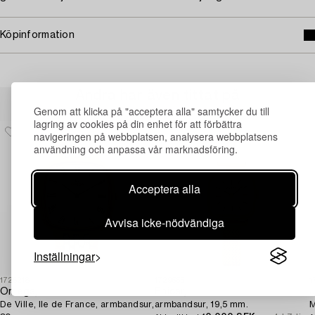
Köpinformation
Andra har även tittat på
Genom att klicka på "acceptera alla" samtycker du till
lagring av cookies på din enhet för att förbättra
navigeringen på webbplatsen, analysera webbplatsens
användning och anpassa vår marknadsföring.
Acceptera alla
Avvisa icke-nödvändiga
Inställningar
1726218
1729555
1
Omega,
Enicar,
J
De Ville, Ile de France, armbandsur,
armbandsur, 19,5 mm.
M