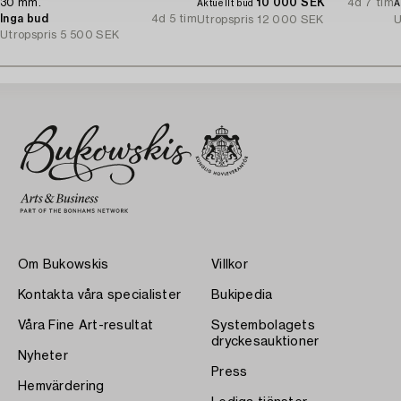
30 mm.
10 000 SEK
4d 7 tim
Aktuellt bud
A
Inga bud
4d 5 tim
Utropspris
12 000 SEK
U
Utropspris
5 500 SEK
Om Bukowskis
Villkor
Kontakta våra specialister
Bukipedia
Våra Fine Art-resultat
Systembolagets
dryckesauktioner
Nyheter
Press
Hemvärdering