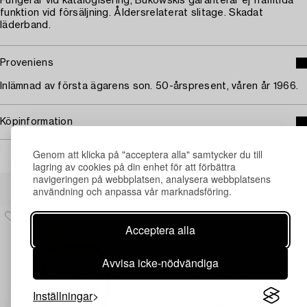
Fungerar vid katalogisering, Bukowskis garanterar ej framtida
funktion vid försäljning. Åldersrelaterat slitage. Skadat
läderband.
Proveniens
Inlämnad av första ägarens son. 50-årspresent, våren år 1966.
Köpinformation
Genom att klicka på "acceptera alla" samtycker du till
lagring av cookies på din enhet för att förbättra
navigeringen på webbplatsen, analysera webbplatsens
Andra har även tittat på
användning och anpassa vår marknadsföring.
Acceptera alla
Avvisa icke-nödvändiga
Inställningar