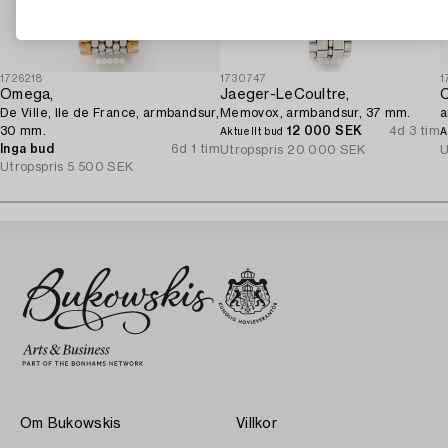
1726218
1730747
1
Omega,
Jaeger-LeCoultre,
C
De Ville, Ile de France, armbandsur,
Memovox, armbandsur, 37 mm.
a
30 mm.
12 000 SEK
4d 3 tim
Aktuellt bud
A
Inga bud
6d 1 tim
Utropspris
20 000 SEK
U
Utropspris
5 500 SEK
Om Bukowskis
Villkor