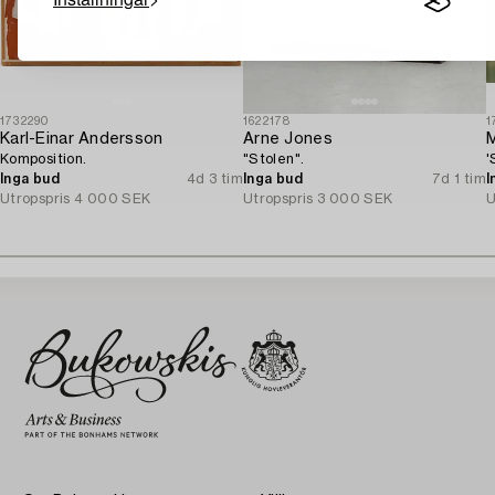
1732290
1622178
1
Karl-Einar Andersson
Arne Jones
M
Komposition.
"Stolen".
'
Inga bud
4d 3 tim
Inga bud
7d 1 tim
I
Utropspris
4 000 SEK
Utropspris
3 000 SEK
U